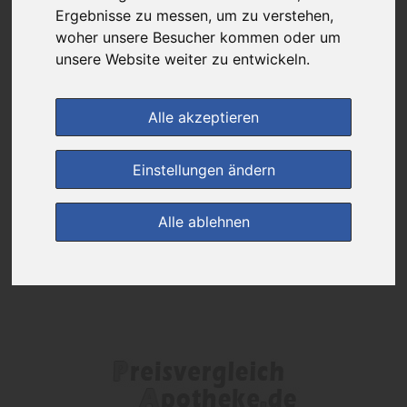
Das gewünschte Produkt ist derzeit bei keinem unserer Partner
Ergebnisse zu messen, um zu verstehen,
erhältlich.
woher unsere Besucher kommen oder um
unsere Website weiter zu entwickeln.
(0)
Jetzt bewerten!
Alle akzeptieren
zur Startseite
Einstellungen ändern
Preisalarm
Alle ablehnen