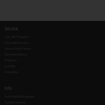
Service
Top 100 Produkte
Gesundheitsnews
Unsere Apo-Partner
Direktbestellung
Rubriken
Kontakt
Anmelden
Info
Nutzungsbedingungen
Funktionsweise