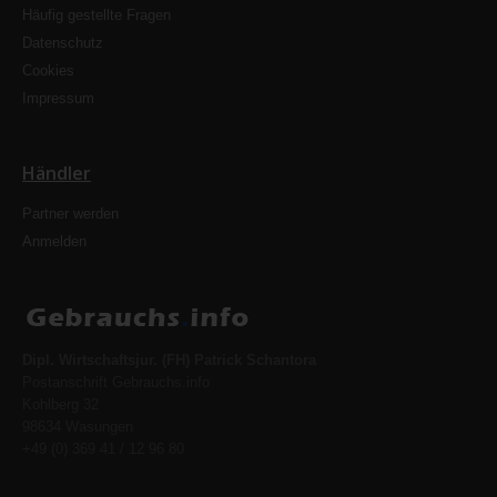
Häufig gestellte Fragen
Datenschutz
Cookies
Impressum
Händler
Partner werden
Anmelden
Dipl. Wirtschaftsjur. (FH) Patrick Schantora
Postanschrift Gebrauchs.info
Kohlberg 32
98634 Wasungen
+49 (0) 369 41 / 12 96 80