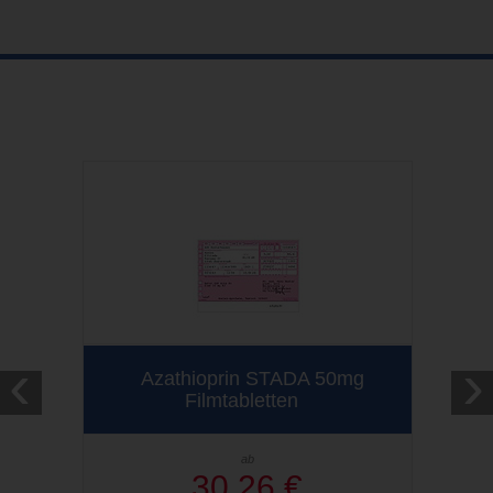
‹
›
Azathioprin STADA 50mg
Filmtabletten
ab
30,26 €