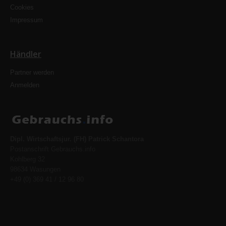
Cookies
Impressum
Händler
Partner werden
Anmelden
Dipl. Wirtschaftsjur. (FH) Patrick Schantora
Postanschrift Gebrauchs.info
Kohlberg 32
98634 Wasungen
+49 (0) 369 41 / 12 96 80