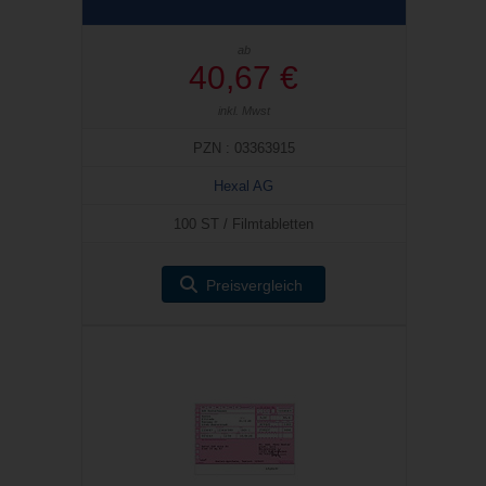
ab
40,67 €
inkl. Mwst
PZN : 03363915
Hexal AG
100 ST / Filmtabletten
Preisvergleich