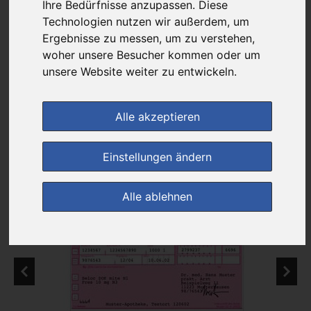
Das gewünschte Produkt ist derzeit bei keinem unserer Partner
Ihre Bedürfnisse anzupassen. Diese
erhältlich.
Technologien nutzen wir außerdem, um
Ergebnisse zu messen, um zu verstehen,
woher unsere Besucher kommen oder um
unsere Website weiter zu entwickeln.
Generika
Alle akzeptieren
Preisalarm
Einstellungen ändern
Alle ablehnen