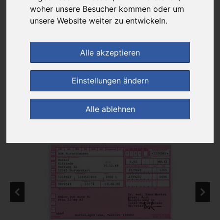
Das gewünschte Produkt ist derzeit bei keinem unserer Partner
woher unsere Besucher kommen oder um
erhältlich.
unsere Website weiter zu entwickeln.
Alle akzeptieren
zur Startseite
Einstellungen ändern
Preisalarm
Alle ablehnen