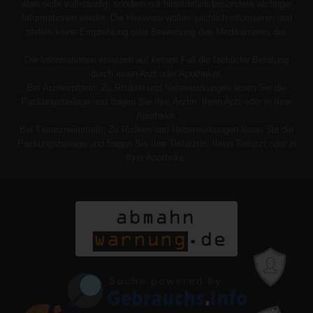
aber nicht vollständig, sondern nur hinsichtlich besonders wichtiger
Informationen wieder. Die Hinweise wollen sachlich informieren und
stellen keine Empfehlung oder Bewerbung des Medikaments dar.
Die Informationen ersetzen auf keinen Fall die fachliche Beratung
durch einen Arzt oder Apotheker.
Bei Arzneimitteln: Zu Risiken und Nebenwirkungen lesen Sie die
Packungsbeilage und fragen Sie Ihre Ärztin, Ihren Arzt oder in Ihrer
Apotheke.
Bei Tierarzneimitteln: Zu Risiken und Nebenwirkungen lesen Sie die
Packungsbeilage und fragen Sie Ihre Tierärztin, Ihren Tierarzt oder in
Ihrer Apotheke.