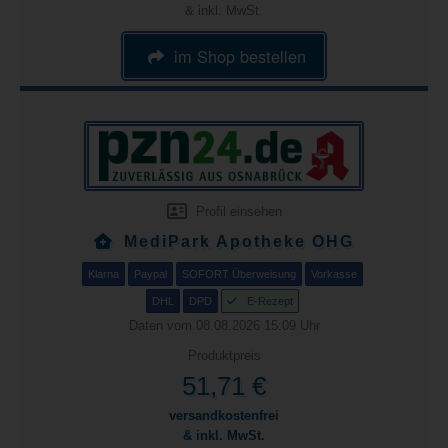
& inkl. MwSt.
im Shop bestellen
Profil einsehen
MediPark Apotheke OHG
Klarna
Paypal
SOFORT Überweisung
Vorkasse
DHL
DPD
E-Rezept
Daten vom 08.08.2026 15:09 Uhr
Produktpreis
51,71 €
versandkostenfrei
& inkl. MwSt.