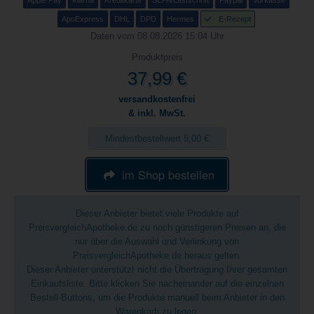
Apple Pay
Klarna
Kreditkarte
SEPA/Lastschrift
Paypal
Vorkasse
ApoExpress
DHL
DPD
Hermes
E-Rezept
Daten vom 08.08.2026 15:04 Uhr
Produktpreis
37,99 €
versandkostenfrei
& inkl. MwSt.
Mindestbestellwert 5,00 €
im Shop bestellen
Dieser Anbieter bietet viele Produkte auf
PreisvergleichApotheke.de zu noch günstigeren Preisen an, die
nur über die Auswahl und Verlinkung von
PreisvergleichApotheke.de heraus gelten.
Dieser Anbieter unterstützt nicht die Übertragung Ihrer gesamten
Einkaufsliste. Bitte klicken Sie nacheinander auf die einzelnen
Bestell-Buttons, um die Produkte manuell beim Anbieter in den
Warenkorb zu legen.