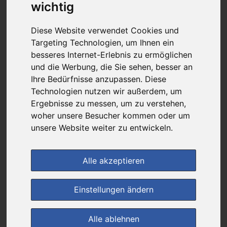
37,89 €
wichtig
Diese Website verwendet Cookies und
bei
Targeting Technologien, um Ihnen ein
db – die Beraterapotheke
besseres Internet-Erlebnis zu ermöglichen
versandkostenfrei
und die Werbung, die Sie sehen, besser an
& inkl. MwSt.
Ihre Bedürfnisse anzupassen. Diese
Technologien nutzen wir außerdem, um
4
Ersparnis:
27
%
oder
13,82 €
Ergebnisse zu messen, um zu verstehen,
woher unsere Besucher kommen oder um
Preis pro 1 G / 0,04 €
unsere Website weiter zu entwickeln.
Daten vom 08.08.2026 15:04 Uhr
Alle akzeptieren
(0)
Jetzt bewerten!
Einstellungen ändern
im Shop bestellen
Alle ablehnen