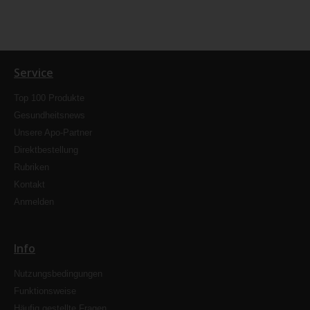
Service
Top 100 Produkte
Gesundheitsnews
Unsere Apo-Partner
Direktbestellung
Rubriken
Kontakt
Anmelden
Info
Nutzungsbedingungen
Funktionsweise
Häufig gestellte Fragen