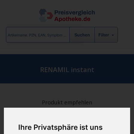
Filter
RENAMIL instant
Produkt empfehlen
Ihre Privatsphäre ist uns
günstigster Produktpreis ab