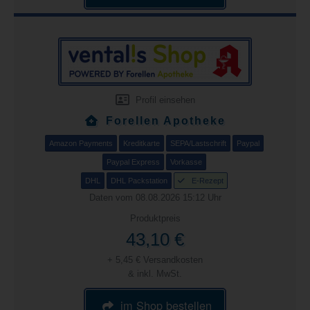
Profil einsehen
Forellen Apotheke
Amazon Payments
Kreditkarte
SEPA/Lastschrift
Paypal
Paypal Express
Vorkasse
DHL
DHL Packstation
E-Rezept
Daten vom 08.08.2026 15:12 Uhr
Produktpreis
43,10 €
+ 5,45 € Versandkosten
& inkl. MwSt.
im Shop bestellen