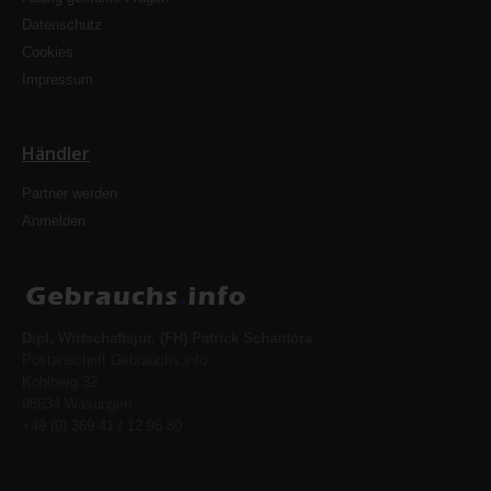
Datenschutz
Cookies
Impressum
Händler
Partner werden
Anmelden
Dipl. Wirtschaftsjur. (FH) Patrick Schantora
Postanschrift Gebrauchs.info
Kohlberg 32
98634 Wasungen
+49 (0) 369 41 / 12 96 80