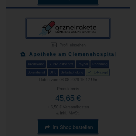
Profil einsehen
Apotheke am Clemenshospital
Kreditkarte
SEPA/Lastschrift
Paypal
Rechnung
Botendienst
DHL
Selbstabholung
E-Rezept
Daten vom 08.08.2026 15:12 Uhr
Produktpreis
45,65 €
+ 6,50 € Versandkosten
& inkl. MwSt.
im Shop bestellen