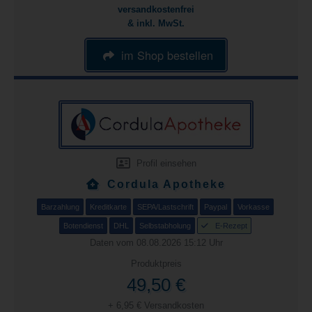
versandkostenfrei
& inkl. MwSt.
im Shop bestellen
Profil einsehen
Cordula Apotheke
Barzahlung
Kreditkarte
SEPA/Lastschrift
Paypal
Vorkasse
Botendienst
DHL
Selbstabholung
E-Rezept
Daten vom 08.08.2026 15:12 Uhr
Produktpreis
49,50 €
+ 6,95 € Versandkosten