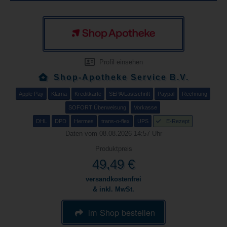
Profil einsehen
Shop-Apotheke Service B.V.
Apple Pay
Klarna
Kreditkarte
SEPA/Lastschrift
Paypal
Rechnung
SOFORT Überweisung
Vorkasse
DHL
DPD
Hermes
trans-o-flex
UPS
E-Rezept
Daten vom 08.08.2026 14:57 Uhr
Produktpreis
49,49 €
versandkostenfrei
& inkl. MwSt.
im Shop bestellen