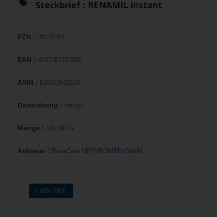
Steckbrief :
RENAMIL instant
PZN :
00022154
EAN :
4027052100362
ASIN :
B003OAQZE8
Darreichung :
Pulver
Menge :
10x100 G
Anbieter :
RenaCare NEPHROMED GmbH
LMIV PDF