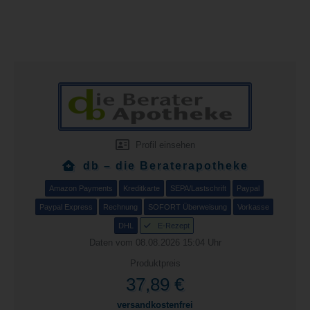
Profil einsehen
db – die Beraterapotheke
Amazon Payments
Kreditkarte
SEPA/Lastschrift
Paypal
Paypal Express
Rechnung
SOFORT Überweisung
Vorkasse
DHL
E-Rezept
Daten vom 08.08.2026 15:04 Uhr
Produktpreis
37,89 €
versandkostenfrei