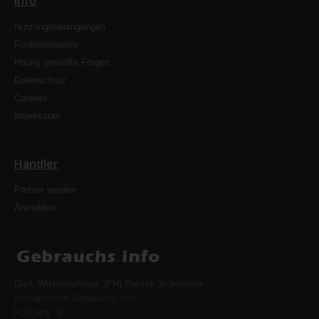
Info
Nutzungsbedingungen
Funktionsweise
Häufig gestellte Fragen
Datenschutz
Cookies
Impressum
Händler
Partner werden
Anmelden
Dipl. Wirtschaftsjur. (FH) Patrick Schantora
Postanschrift Gebrauchs.info
Kohlberg 32