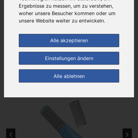
Das gewünschte Produkt ist derzeit bei keinem unserer Partner
Ergebnisse zu messen, um zu verstehen,
erhältlich.
woher unsere Besucher kommen oder um
unsere Website weiter zu entwickeln.
(0)
Jetzt bewerten!
Alle akzeptieren
zur Startseite
Einstellungen ändern
Preisalarm
Alle ablehnen