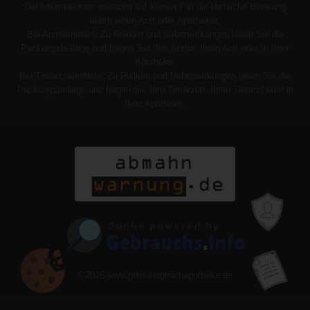
Die Informationen ersetzen auf keinen Fall die fachliche Beratung
durch einen Arzt oder Apotheker.
Bei Arzneimitteln: Zu Risiken und Nebenwirkungen lesen Sie die
Packungsbeilage und fragen Sie Ihre Ärztin, Ihren Arzt oder in Ihrer
Apotheke.
Bei Tierarzneimitteln: Zu Risiken und Nebenwirkungen lesen Sie die
Packungsbeilage und fragen Sie Ihre Tierärztin, Ihren Tierarzt oder in
Ihrer Apotheke.
©2026
www.preisvergleichapotheke.de