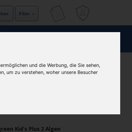
Filter
 ermöglichen und die Werbung, die Sie sehen,
Kein Preis bekannt
en, um zu verstehen, woher unsere Besucher
ist derzeit bei keinem unserer Partner erhältlich.
Preisalarm
reen Kid's Plus 2 Algen