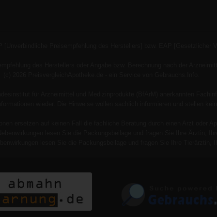
P [Unverbindliche Preisempfehlung des Herstellers] bzw. EAP [Gesetzlicher 
empfehlung des Herstellers oder Angabe bzw. Berechnung nach der Arzneimitt
(c) 2026 PreisvergleichApotheke.de - ein Service von Gebrauchs.Info.
esinstitut für Arzneimittel und Medizinprodukte (BfArM) anerkannten Fachinf
 Informationen wieder. Die Hinweise wollen sachlich informieren und stellen
onen ersetzen auf keinen Fall die fachliche Beratung durch einen Arzt oder Ap
Nebenwirkungen lesen Sie die Packungsbeilage und fragen Sie Ihre Ärztin, Ihre
benwirkungen lesen Sie die Packungsbeilage und fragen Sie Ihre Tierärztin, Ih