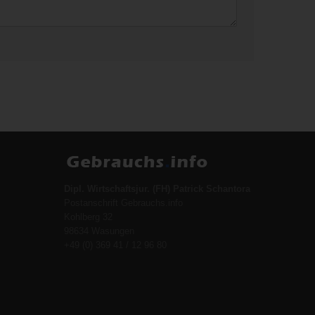
Dipl. Wirtschaftsjur. (FH) Patrick Schantora
Postanschrift Gebrauchs.info
Kohlberg 32
98634 Wasungen
+49 (0) 369 41 / 12 96 80