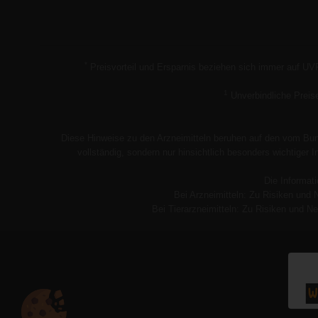
*
Preisvorteil und Ersparnis beziehen sich immer auf UV
1
Unverbindliche Preis
Diese Hinweise zu den Arzneimitteln beruhen auf den vom Bund
vollständig, sondern nur hinsichtlich besonders wichtiger
Die Informati
Bei Arzneimitteln: Zu Risiken und 
Bei Tierarzneimitteln: Zu Risiken und Ne