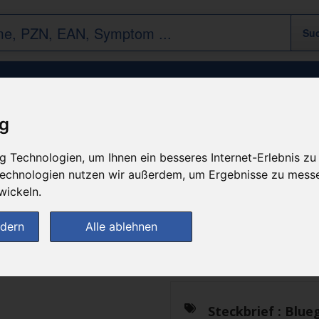
Bluegreen Kid's Plus 2 Algen
ig
 Technologien, um Ihnen ein besseres Internet-Erlebnis zu
n
 Technologien nutzen wir außerdem, um Ergebnisse zu mess
wickeln.
Das gewünschte Produkt 
ndern
Alle ablehnen
zur Startseite
Steckbrief :
Blueg