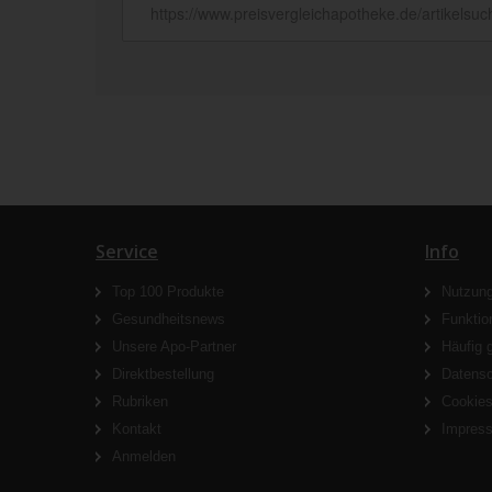
Service
Info
Top 100 Produkte
Nutzun
Gesundheitsnews
Funktio
Unsere Apo-Partner
Häufig 
Direktbestellung
Datens
Rubriken
Cookie
Kontakt
Impres
Anmelden