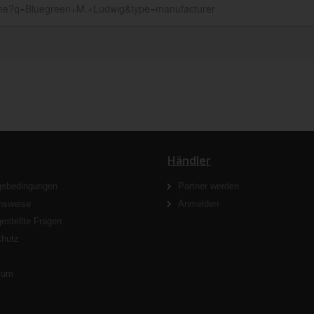
Händler
gsbedingungen
Partner werden
nsweise
Anmelden
gestellte Fragen
chutz
s
sum