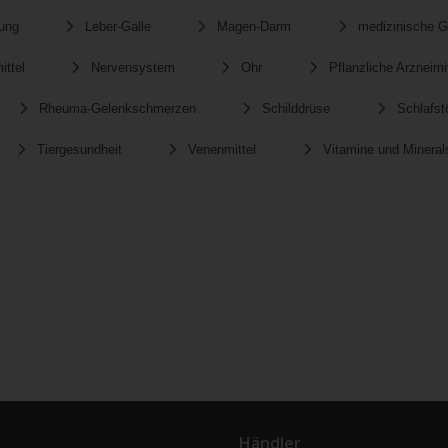
rung
Leber-Galle
Magen-Darm
medizinische G
ittel
Nervensystem
Ohr
Pflanzliche Arzneimit
Rheuma-Gelenkschmerzen
Schilddrüse
Schlafst
Tiergesundheit
Venenmittel
Vitamine und Minerals
Händler