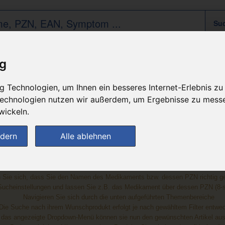
ig
Suche
Es wurden keine Produkte zu Ihrer Suchanfrage gefunden!
 Technologien, um Ihnen ein besseres Internet-Erlebnis zu
 Technologien nutzen wir außerdem, um Ergebnisse zu mess
wickeln.
ndern
Alle ablehnen
Vorschläge
 Sie sich, dass Sie den Namen des Medikaments bzw. dessen PZN richtig g
Sucheinstellungen und lassen Sie z.B. das Medikament über dessen PZN (8-st
Navigieren Sie sich durch die unten aufgeführten Themenbereiche
. Die Suche nach ihrem Wunschprodukt erfolgt je nach gewähltem Filter entw
r das angezeigte Dropdown-Menü können sie nun den gewünschten Artikel aus