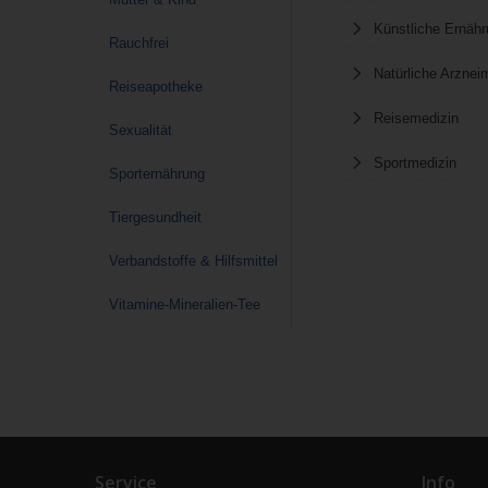
Künstliche Ernäh
Rauchfrei
Natürliche Arzneim
Reiseapotheke
Reisemedizin
Sexualität
Sportmedizin
Sporternährung
Tiergesundheit
Verbandstoffe & Hilfsmittel
Vitamine-Mineralien-Tee
Service
Info