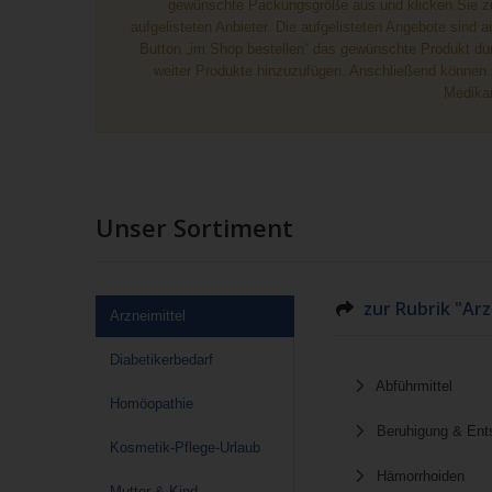
gewünschte Packungsgröße aus und klicken Sie zum 
aufgelisteten Anbieter. Die aufgelisteten Angebote sind 
Button „im Shop bestellen“ das gewünschte Produkt durc
weiter Produkte hinzuzufügen. Anschließend können si
Medikam
Unser Sortiment
zur Rubrik "Arz
Arzneimittel
Diabetikerbedarf
Abführmittel
Homöopathie
Beruhigung & En
Kosmetik-Pflege-Urlaub
Hämorrhoiden
Mutter & Kind