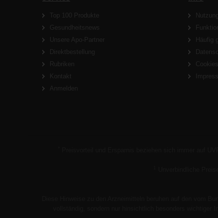
Top 100 Produkte
Nutzun
Gesundheitsnews
Funktio
Unsere Apo-Partner
Häufig 
Direktbestellung
Datens
Rubriken
Cookie
Kontakt
Impres
Anmelden
*
Preisvorteil und Ersparnis beziehen sich immer auf UV
1
Unverbindliche Preis
Diese Hinweise zu den Arzneimitteln beruhen auf den vom Bund
vollständig, sondern nur hinsichtlich besonders wichtiger