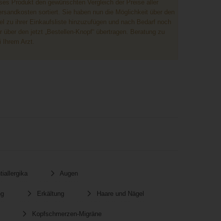
ses Produkt den gewünschten Vergleich der Preise aller
ersandkosten sortiert. Sie haben nun die Möglichkeit über den
el zu ihrer Einkaufsliste hinzuzufügen und nach Bedarf noch
 über den jetzt „Bestellen-Knopf“ übertragen. Beratung zu
 Ihrem Arzt.
tiallergika
Augen
ng
Erkältung
Haare und Nägel
Kopfschmerzen-Migräne