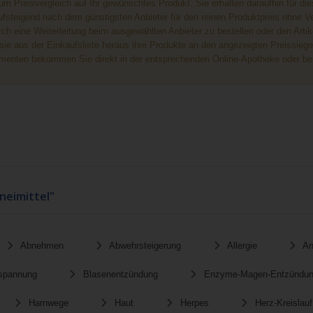
Preisvergleich auf Ihr gewünschtes Produkt. Sie erhalten daraufhin für die
aufsteigend nach dem günstigsten Anbieter für den reinen Produktpreis ohne V
h eine Weiterleitung beim ausgewählten Anbieter zu bestellen oder den Artik
e aus der Einkaufsliste heraus ihre Produkte an den angezeigten Preissieger
enten bekommen Sie direkt in der entsprechenden Online-Apotheke oder bei
neimittel"
Abnehmen
Abwehrsteigerung
Allergie
An
tspannung
Blasenentzündung
Enzyme-Magen-Entzündu
Harnwege
Haut
Herpes
Herz-Kreislauf