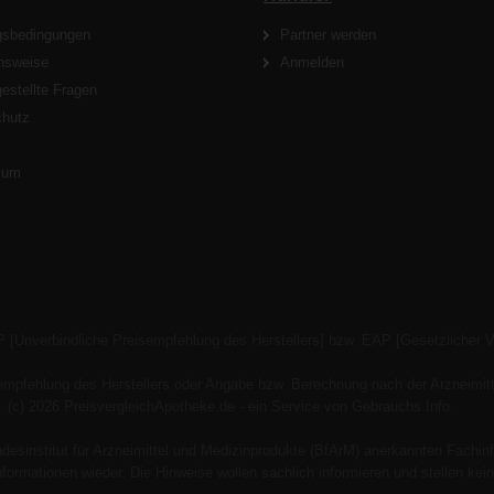
gsbedingungen
Partner werden
nsweise
Anmelden
gestellte Fragen
chutz
s
sum
P [Unverbindliche Preisempfehlung des Herstellers] bzw. EAP [Gesetzlicher 
empfehlung des Herstellers oder Angabe bzw. Berechnung nach der Arzneimitt
(c) 2026 PreisvergleichApotheke.de - ein Service von Gebrauchs.Info.
esinstitut für Arzneimittel und Medizinprodukte (BfArM) anerkannten Fachinf
 Informationen wieder. Die Hinweise wollen sachlich informieren und stellen